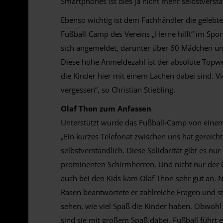
Smartphones ist dies ja nicht mehr selbstverstä
Ebenso wichtig ist dem Fachhändler die gelebte I
Fußball-Camp des Vereins „Herne hilft“ im Spo
sich angemeldet, darunter über 60 Mädchen und
Diese hohe Anmeldezahl ist der absolute Topwer
die Kinder hier mit einem Lachen dabei sind. V
vergessen“, so Christian Stiebling.
Olaf Thon zum Anfassen
Unterstützt wurde das Fußball-Camp von einem
„Ein kurzes Telefonat zwischen uns hat gereich
selbstverständlich. Diese Solidarität gibt es nur
prominenten Schirmherren. Und nicht nur der G
auch bei den Kids kam Olaf Thon sehr gut an. 
Rasen beantwortete er zahlreiche Fragen und st
sehen, wie viel Spaß die Kinder haben. Obwohl
sind sie mit großem Spaß dabei. Fußball führt 