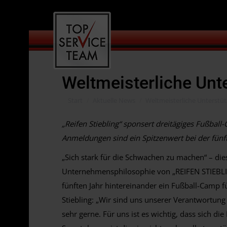
Weltmeisterliche Unt
Sie befinden sich hier:
Start
Aktuelle News
Weltmeisterliche Unterstü
„Reifen Stiebling“ sponsert dreitägiges Fußbal
Anmeldungen sind ein Spitzenwert bei der fünf
„Sich stark für die Schwachen zu machen“ – dies 
Unternehmensphilosophie von „REIFEN STIEBLIN
fünften Jahr hintereinander ein Fußball-Camp fü
Stiebling: „Wir sind uns unserer Verantwortung
sehr gerne. Für uns ist es wichtig, dass sich d