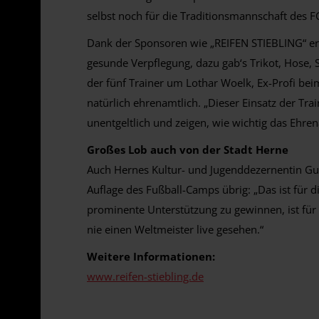
selbst noch für die Traditionsmannschaft des FC
Dank der Sponsoren wie „REIFEN STIEBLING“ erh
gesunde Verpflegung, dazu gab‘s Trikot, Hose, 
der fünf Trainer um Lothar Woelk, Ex-Profi be
natürlich ehrenamtlich. „Dieser Einsatz der Tra
unentgeltlich und zeigen, wie wichtig das Ehren
Großes Lob auch von der Stadt Herne
Auch Hernes Kultur- und Jugenddezernentin Gudr
Auflage des Fußball-Camps übrig: „Das ist für di
prominente Unterstützung zu gewinnen, ist für
nie einen Weltmeister live gesehen.“
Weitere Informationen:
www.reifen-stiebling.de