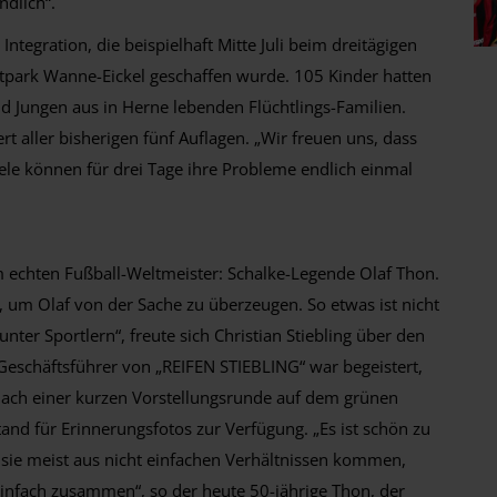
ndlich“.
ntegration, die beispielhaft Mitte Juli beim dreitägigen
rtpark Wanne-Eickel geschaffen wurde. 105 Kinder hatten
 Jungen aus in Herne lebenden Flüchtlings-Familien.
t aller bisherigen fünf Auflagen. „Wir freuen uns, dass
iele können für drei Tage ihre Probleme endlich einmal
 echten Fußball-Weltmeister: Schalke-Legende Olaf Thon.
t, um Olaf von der Sache zu überzeugen. So etwas ist nicht
 unter Sportlern“, freute sich Christian Stiebling über den
eschäftsführer von „REIFEN STIEBLING“ war begeistert,
Nach einer kurzen Vorstellungsrunde auf dem grünen
and für Erinnerungsfotos zur Verfügung. „Es ist schön zu
 sie meist aus nicht einfachen Verhältnissen kommen,
einfach zusammen“, so der heute 50-jährige Thon, der