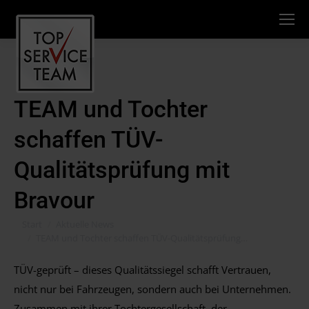
TEAM und Tochter
schaffen TÜV-
Qualitätsprüfung mit
Bravour
Sie befinden sich hier:
Start
Aktuelle News
TEAM und Tochter schaffen TÜV-Qualitätsprüfung…
TÜV-geprüft – dieses Qualitätssiegel schafft Vertrauen,
nicht nur bei Fahrzeugen, sondern auch bei Unternehmen.
Zusammen mit ihrer Tochtergesellschaft, der