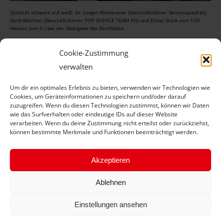
Qualität schwarz auf weiß: Dr. Jürgen Wetterauer (Geschäftsführer Servicequadrat),
Gerd Wächter (Geschäftsführer TOP SERVICE TEAM KG) und Elmar Stark vom TÜV
Hessen (von li.) bei der Übergabe der Zertifikate.
Cookie-Zustimmung
verwalten
Um dir ein optimales Erlebnis zu bieten, verwenden wir Technologien wie
Cookies, um Geräteinformationen zu speichern und/oder darauf
zuzugreifen. Wenn du diesen Technologien zustimmst, können wir Daten
Kommentarnavigation
wie das Surfverhalten oder eindeutige IDs auf dieser Website
ZURÜCK
verarbeiten. Wenn du deine Zustimmung nicht erteilst oder zurückziehst,
können bestimmte Merkmale und Funktionen beeinträchtigt werden.
Ausbildung als Investition in die Zukunft
Vorheriger
Beitrag:
NÄCHSTES
Akzeptieren
Drachenbär Malo klärt Kinder über die
Nächster
Ablehnen
Sicherheit im Straßenverkehr auf
Beitrag:
Einstellungen ansehen