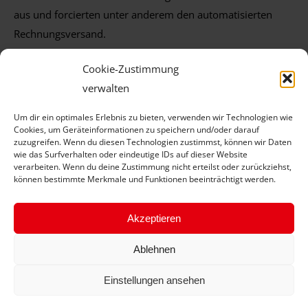
aus und forcierten unter anderem den automatisierten
Rechnungsversand.
Cookie-Zustimmung
verwalten
Um dir ein optimales Erlebnis zu bieten, verwenden wir Technologien wie
Kommentarnavigation
Cookies, um Geräteinformationen zu speichern und/oder darauf
ZURÜCK
zuzugreifen. Wenn du diesen Technologien zustimmst, können wir Daten
wie das Surfverhalten oder eindeutige IDs auf dieser Website
„Reifen Stiebling“ kämpft mit guten Ideen
verarbeiten. Wenn du deine Zustimmung nicht erteilst oder zurückziehst,
Vorheriger
können bestimmte Merkmale und Funktionen beeinträchtigt werden.
gegen Corona
Beitrag:
NÄCHSTES
Akzeptieren
Neue Schlappen für den Johanniter-Baby-
Nächster
Ablehnen
Notarztwagen
Beitrag:
Einstellungen ansehen