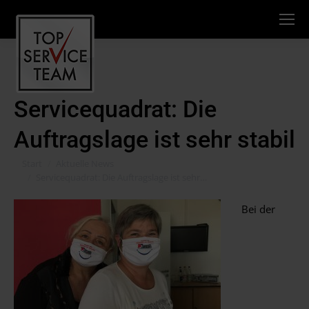
Servicequadrat: Die
Auftragslage ist sehr stabil
Sie befinden sich hier:
Start
Aktuelle News
Servicequadrat: Die Auftragslage ist sehr…
Bei der