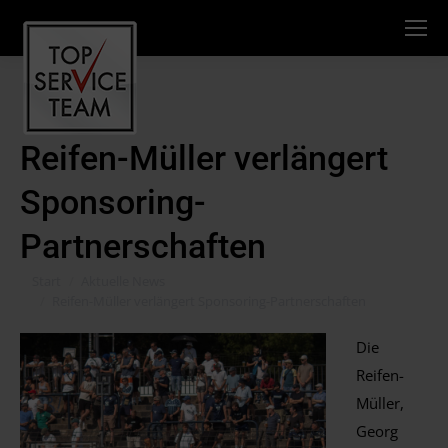
Reifen-Müller verlängert
Sponsoring-
Partnerschaften
Sie befinden sich hier:
Start
Aktuelle News
Reifen-Müller verlängert Sponsoring-Partnerschaften
Die
Reifen-
Müller,
Georg