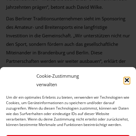
Jahrzehnten prägen“, betont auch David Wilke.
Das Berliner Traditionsunternehmen sieht im Sponsoring
des Amateur- und Breitensports eine langfristige
Investition in die Gemeinschaft. „Wir unterstützen nicht nur
den Sport, sondern fördern auch das gesellschaftliche
Miteinander in Brandenburg und Berlin. Diese
Partnerschaften werden wir weiter ausbauen“, erklärt der
Prokurist des Traditionsunternehmens.
Cookie-Zustimmung
verwalten
Um dir ein optimales Erlebnis zu bieten, verwenden wir Technologien wie
Cookies, um Geräteinformationen zu speichern und/oder darauf
zuzugreifen. Wenn du diesen Technologien zustimmst, können wir Daten
Kommentarnavigation
wie das Surfverhalten oder eindeutige IDs auf dieser Website
ZURÜCK
verarbeiten. Wenn du deine Zustimmung nicht erteilst oder zurückziehst,
können bestimmte Merkmale und Funktionen beeinträchtigt werden.
Neuer Werkstattersatzwagen für Reifen
Vorheriger
Lorenz!