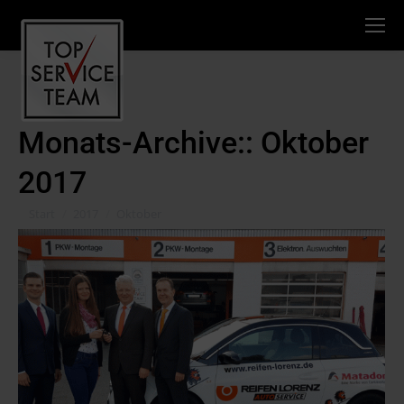
Monats-Archive::
Oktober
2017
Sie befinden sich hier:
Start
2017
Oktober