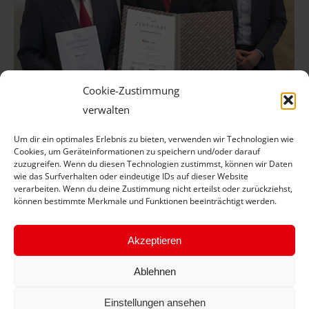
Cookie-Zustimmung
verwalten
TEAM und Tochter schaffen TÜV-
Um dir ein optimales Erlebnis zu bieten, verwenden wir Technologien wie
Qualitätsprüfung mit Bravour
Cookies, um Geräteinformationen zu speichern und/oder darauf
zuzugreifen. Wenn du diesen Technologien zustimmst, können wir Daten
Aktuelle News
Von
J Schübel
6. Oktober 2017
wie das Surfverhalten oder eindeutige IDs auf dieser Website
verarbeiten. Wenn du deine Zustimmung nicht erteilst oder zurückziehst,
Seit sieben Jahren Glanzleistungen in Serie: TOP
können bestimmte Merkmale und Funktionen beeinträchtigt werden.
SERVICE TEAM KG und Servicequadrat jetzt auch
nach neuer DIN-Norm zertifiziert – Unabhängige
Akzeptieren
Audits dokumentieren kontinuierlichen
Ablehnen
Verbesserungsprozess in beiden Unternehmen
Einstellungen ansehen