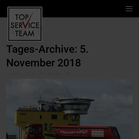
Tages-Archive:
5.
November 2018
Sie befinden sich hier:
Start
2018
November
05