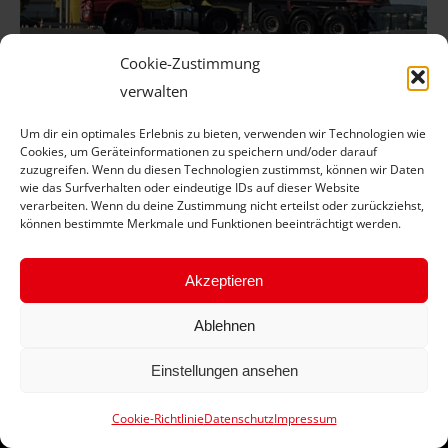
Cookie-Zustimmung
verwalten
Wenn auf der Straße plötzlich ein
Um dir ein optimales Erlebnis zu bieten, verwenden wir Technologien wie
Hindernis auftaucht
Cookies, um Geräteinformationen zu speichern und/oder darauf
zuzugreifen. Wenn du diesen Technologien zustimmst, können wir Daten
Aktuelle News
Von
J Schübel
5. November 2018
wie das Surfverhalten oder eindeutige IDs auf dieser Website
verarbeiten. Wenn du deine Zustimmung nicht erteilst oder zurückziehst,
Die Dresdner Reifen Zentrale organisierte
können bestimmte Merkmale und Funktionen beeinträchtigt werden.
Sicherheitstraining für Lkw-Fahrer auf dem
legendären Sachsenring
Akzeptieren
Ablehnen
Einstellungen ansehen
Cookie-Richtlinie
Datenschutz
Impressum