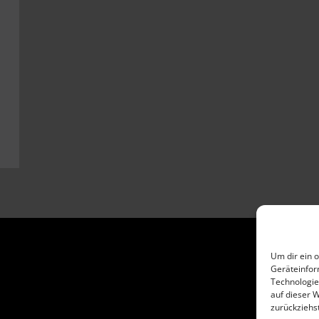
Um dir ein 
Geräteinfor
Technologie
auf dieser 
zurückziehs