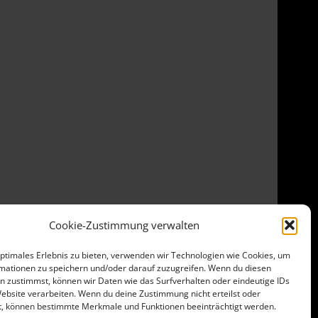
Cookie-Zustimmung verwalten
optimales Erlebnis zu bieten, verwenden wir Technologien wie Cookies, um
mationen zu speichern und/oder darauf zuzugreifen. Wenn du diesen
n zustimmst, können wir Daten wie das Surfverhalten oder eindeutige IDs
Website verarbeiten. Wenn du deine Zustimmung nicht erteilst oder
t, können bestimmte Merkmale und Funktionen beeinträchtigt werden.