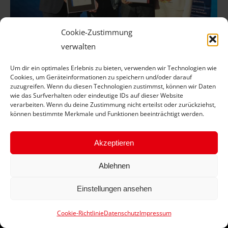
Cookie-Zustimmung
verwalten
Zwei Nabholz-Azubis stehen ganz oben
Um dir ein optimales Erlebnis zu bieten, verwenden wir Technologien wie
auf dem Treppchen
Cookies, um Geräteinformationen zu speichern und/oder darauf
zuzugreifen. Wenn du diesen Technologien zustimmst, können wir Daten
Aktuelle News
Von
J Schübel
2. Oktober 2019
wie das Surfverhalten oder eindeutige IDs auf dieser Website
verarbeiten. Wenn du deine Zustimmung nicht erteilst oder zurückziehst,
„Dieser Erfolg ist das Ergebnis einer konsequenten
können bestimmte Merkmale und Funktionen beeinträchtigt werden.
Fokussierung auf Qualität und Perfektion“
Akzeptieren
Ablehnen
Einstellungen ansehen
Cookie-Richtlinie
Datenschutz
Impressum