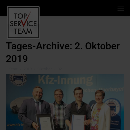
Tages-Archive:
2. Oktober
2019
Sie befinden sich hier:
Start
2019
Oktober
02