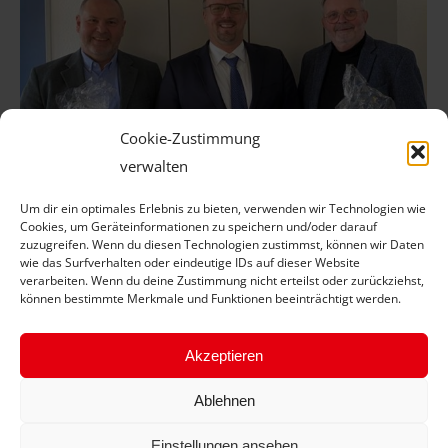
Cookie-Zustimmung
verwalten
Um dir ein optimales Erlebnis zu bieten, verwenden wir Technologien wie
Cookies, um Geräteinformationen zu speichern und/oder darauf
zuzugreifen. Wenn du diesen Technologien zustimmst, können wir Daten
wie das Surfverhalten oder eindeutige IDs auf dieser Website
Überraschungsbesuch vor dem Wechsel
verarbeiten. Wenn du deine Zustimmung nicht erteilst oder zurückziehst,
können bestimmte Merkmale und Funktionen beeinträchtigt werden.
Aktuelle News
Von
J Schübel
3. März 2020
TOP SERVICE TEAM KG bedankt sich beim
Akzeptieren
scheidendem BRV-Geschäftsführer Hans-Jürgen
Ablehnen
Drechsel
Einstellungen ansehen