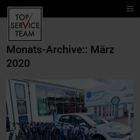
Monats-Archive::
März
2020
Sie befinden sich hier:
Start
2020
März