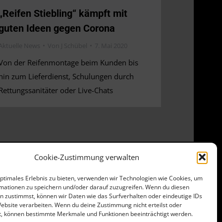
„Reifen Stiebling“ kämpft mit
guten Ideen gegen Corona
Aktuelle News
Von
J Schübel
7. Mai 2020
Von der Reifenmontage beim Kunden bis
hin zum Lieferdienst, Schulungen durch
Rettungssanitäter oder Live-Chats
Cookie-Zustimmung verwalten
optimales Erlebnis zu bieten, verwenden wir Technologien wie Cookies, um
mationen zu speichern und/oder darauf zuzugreifen. Wenn du diesen
n zustimmst, können wir Daten wie das Surfverhalten oder eindeutige IDs
Website verarbeiten. Wenn du deine Zustimmung nicht erteilst oder
t, können bestimmte Merkmale und Funktionen beeinträchtigt werden.