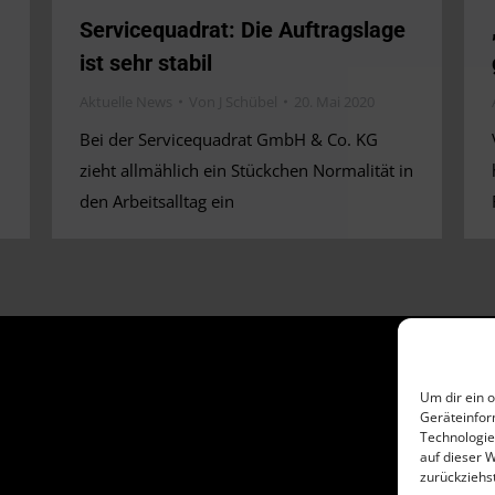
Servicequadrat: Die Auftragslage
ist sehr stabil
Aktuelle News
Von
J Schübel
20. Mai 2020
Bei der Servicequadrat GmbH & Co. KG
zieht allmählich ein Stückchen Normalität in
den Arbeitsalltag ein
Um dir ein 
Geräteinfor
Technologie
auf dieser 
zurückziehs