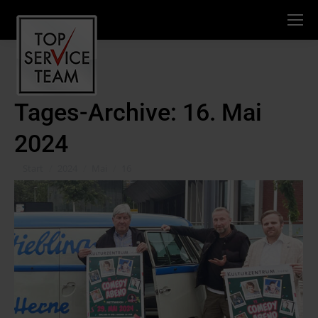
Tages-Archive:
16. Mai
2024
Sie befinden sich hier:
Start
2024
Mai
16