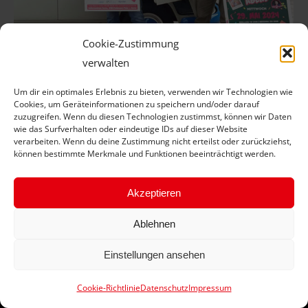
Cookie-Zustimmung
verwalten
Das Zugpferd beim Comedy-Abend von
Um dir ein optimales Erlebnis zu bieten, verwenden wir Technologien wie
„Reifen Stiebling“
Cookies, um Geräteinformationen zu speichern und/oder darauf
zuzugreifen. Wenn du diesen Technologien zustimmst, können wir Daten
Aktuelle News
Von
J Schübel
16. Mai 2024
wie das Surfverhalten oder eindeutige IDs auf dieser Website
verarbeiten. Wenn du deine Zustimmung nicht erteilst oder zurückziehst,
Christian Stiebling: „Diese Veranstaltung ist für uns
können bestimmte Merkmale und Funktionen beeinträchtigt werden.
ein wichtiges Instrument in der Kundenbindung“
Akzeptieren
Ablehnen
Einstellungen ansehen
Cookie-Richtlinie
Datenschutz
Impressum