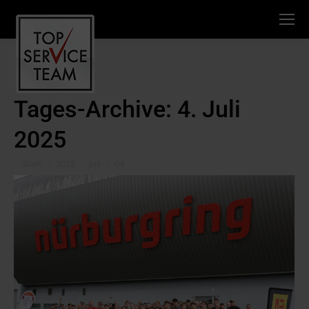
Tages-Archive:
4. Juli
2025
Sie befinden sich hier:
Start
2025
Juli
04