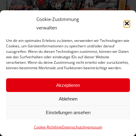
Cookie-Zustimmung
verwalten
Nachwuchsförderung mit Vollgas am
Um dir ein optimales Erlebnis zu bieten, verwenden wir Technologien wie
Nürburgring
Cookies, um Geräteinformationen zu speichern und/oder darauf
zuzugreifen. Wenn du diesen Technologien zustimmst, können wir Daten
Aktuelle News
Von
J Schübel
4. Juli 2025
wie das Surfverhalten oder eindeutige IDs auf dieser Website
verarbeiten. Wenn du deine Zustimmung nicht erteilst oder zurückziehst,
Azubi-Days 2025: Dreitägige Veranstaltung stärkt
können bestimmte Merkmale und Funktionen beeinträchtigt werden.
Gemeinschaftsgefühl und Fachkompetenz der
Auszubildenden
Akzeptieren
Ablehnen
Einstellungen ansehen
Cookie-Richtlinie
Datenschutz
Impressum