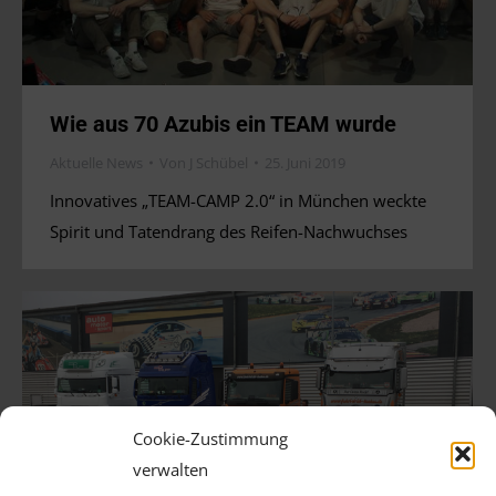
Wie aus 70 Azubis ein TEAM wurde
Aktuelle News
Von
J Schübel
25. Juni 2019
Innovatives „TEAM-CAMP 2.0“ in München weckte
Spirit und Tatendrang des Reifen-Nachwuchses
Cookie-Zustimmung
verwalten