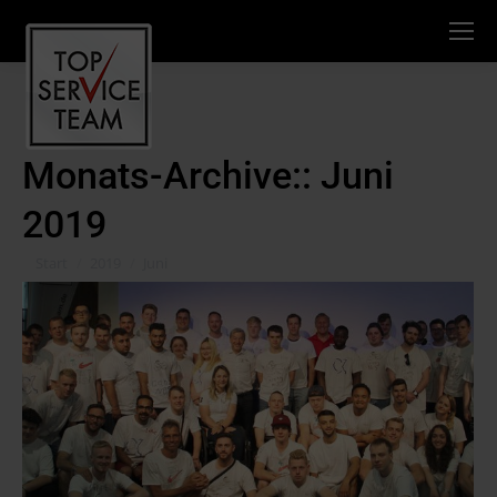
Monats-Archive::
Juni
2019
Sie befinden sich hier:
Start
2019
Juni