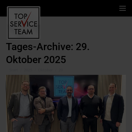
Tages-Archive:
29.
Oktober 2025
Sie befinden sich hier:
Start
2025
Oktober
29