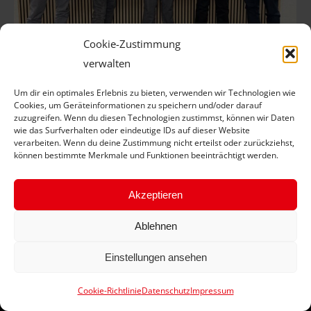
Cookie-Zustimmung
verwalten
Suraj Batija wird neuer TEAM-
Um dir ein optimales Erlebnis zu bieten, verwenden wir Technologien wie
Geschäftsführer
Cookies, um Geräteinformationen zu speichern und/oder darauf
zuzugreifen. Wenn du diesen Technologien zustimmst, können wir Daten
Aktuelle News
Von
J Schübel
29. Oktober 2025
wie das Surfverhalten oder eindeutige IDs auf dieser Website
verarbeiten. Wenn du deine Zustimmung nicht erteilst oder zurückziehst,
Erfahrener Manager übernimmt zum 1. November
können bestimmte Merkmale und Funktionen beeinträchtigt werden.
2025 die Leitung von Deutschlands großer Reifen-
Kooperation
Akzeptieren
Ablehnen
Einstellungen ansehen
Cookie-Richtlinie
Datenschutz
Impressum